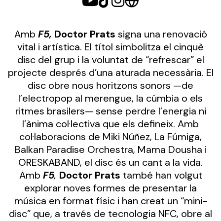
Amb
F5,
Doctor Prats
signa una renovació
vital i artística. El títol simbolitza el cinquè
disc del grup i la voluntat de “refrescar” el
projecte després d’una aturada necessària. El
disc obre nous horitzons sonors —de
l’electropop al merengue, la cúmbia o els
ritmes brasilers— sense perdre l’energia ni
l’ànima col·lectiva que els defineix. Amb
col·laboracions de Miki Núñez, La Fúmiga,
Balkan Paradise Orchestra, Mama Dousha i
ORESKABAND, el disc és un cant a la vida.
Amb
F5
,
Doctor Prats
també han volgut
explorar noves formes de presentar la
música en format físic i han creat un “mini-
disc” que, a través de tecnologia NFC, obre al