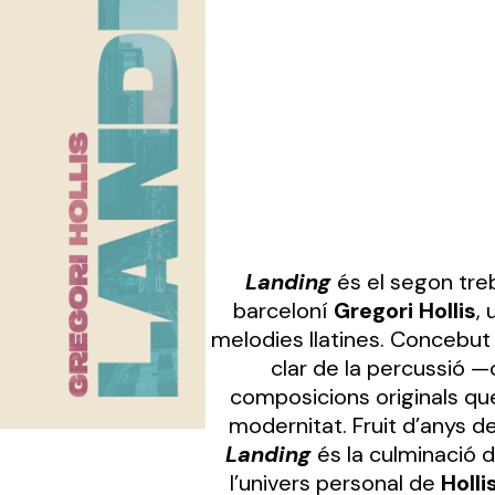
Landing
és el segon treb
barceloní
Gregori Hollis
,
melodies llatines. Concebu
clar de la percussió —
composicions originals que
modernitat. Fruit d’anys de 
Landing
és la culminació 
l’univers personal de
Holli