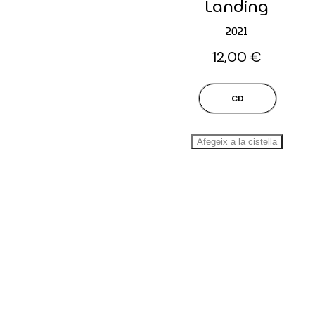
Landing
2021
12,00
€
CD
Afegeix a la cistella