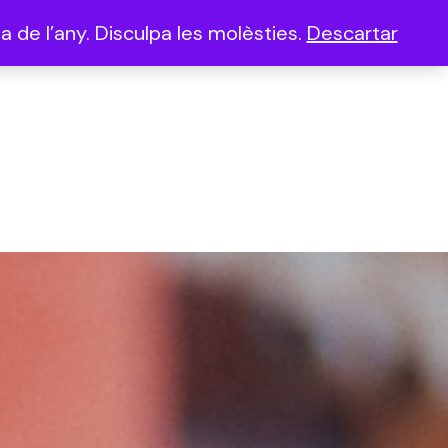
 de l’any. Disculpa les molèsties.
Descartar
(0)