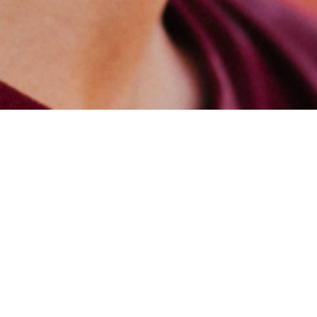
Animal
es una actitud. El proyecto liderad
irresistibles con letras que tocan hueso: 
misma canción. Natural, salvaje y honesto 