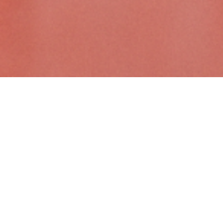
 el soul y el folk.
Animal
combina ritmos
ica capaz de emocionar y hacer bailar en la
 conecta sin filtros. Música viva, música de