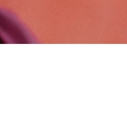
o por Gerard “Goku” Aledo bebe del pop, el reggae,
amor, deseo, rebeldía y emoción. Una bestia escén
hasta la médula,
Animal
es una de esas rarezas que
verdad.