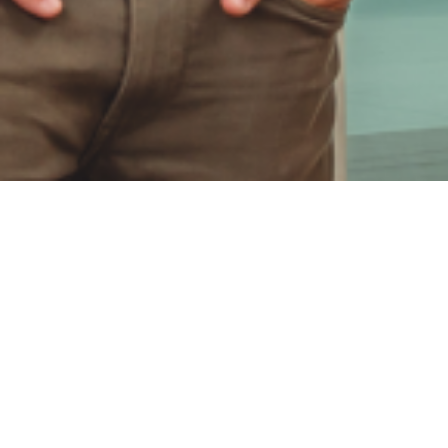
Koers
es una de las bandas más destacada
Isaiah, la formación de Lleida fusiona el
creando un estilo fresco, vital e inconf
combinan optimismo y reivindicación, ritm