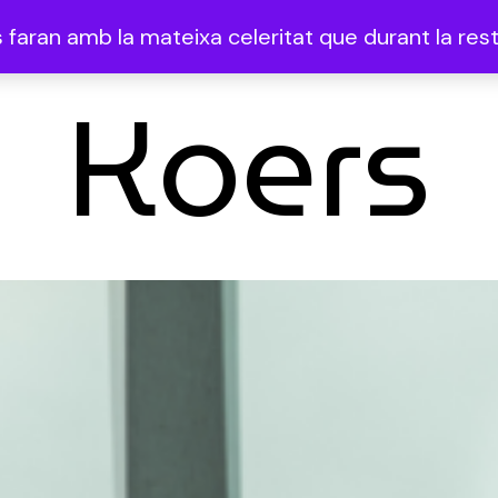
faran amb la mateixa celeritat que durant la resta
Koers