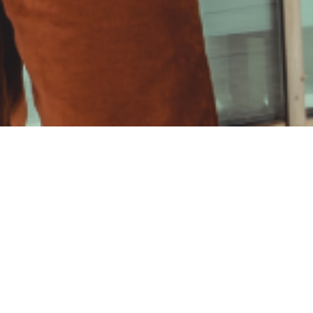
Liderados por la carismática voz de Kelly
e afro-pop, dancehall y pop contemporáneo,
 que invita a la reflexión. Sus canciones
energía positiva con trasfondo, una voz que