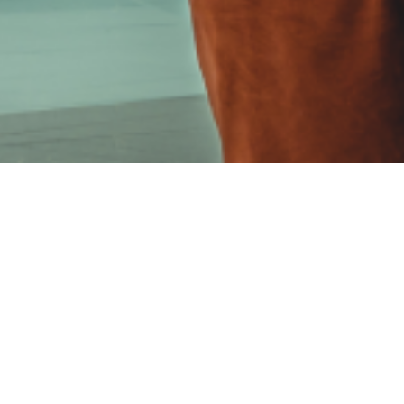
s y singulares del panorama reggae-pop catalán. 
 sonido clásico del reggae roots con influencias d
undible. Koers apuesta por una música comprometida
os que vibran y mensajes que resuenan.
Koers
es 