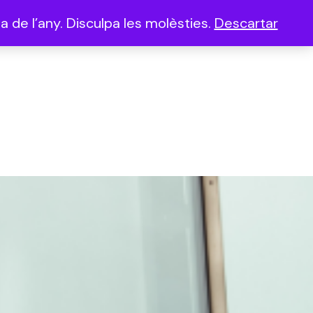
 de l’any. Disculpa les molèsties.
Descartar
(0)