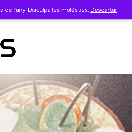
 de l’any. Disculpa les molèsties.
Descartar
(0)
s