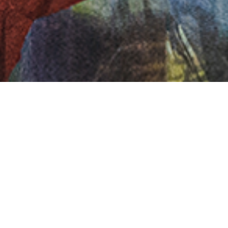
Mos-Kids
es uno de los primeros grupos de
de 20 años de trayectoria y una sólida exp
Mos-Kids
y se consolida con el disco
Apren
y el empoderamiento. Con un lenguaje c
musical vibrante, e