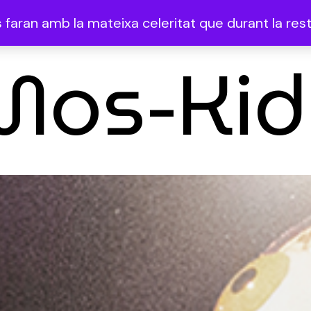
faran amb la mateixa celeritat que durant la resta
Mos-Kid