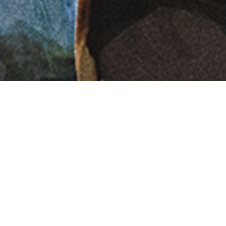
 música familiar de Lleida, creado por la recono
eriencia en espectáculos y festivales internaciona
dre a volar
, una propuesta que fusiona pop-rock
ercano y escénico,
Mos-Kids
conecta con pequeñ
mocional y educativo que amplía el universo crea