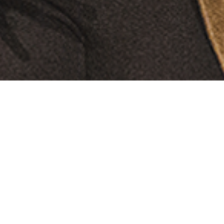
cida compañía leridana Alea Teatre, con más
les. El proyecto nace del éxito del musical
 con valores como la amistad, la superación
os y grandes, ofreciendo un espectáculo
tivo de Alea Teatre.