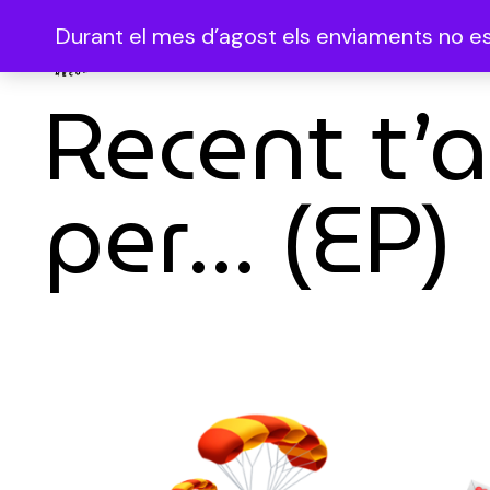
Durant el mes d’agost els enviaments no es 
Recent t’a
per… (EP)