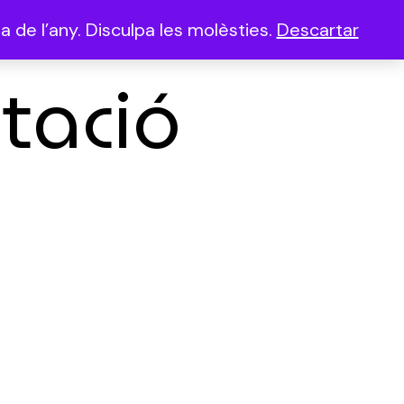
 de l’any. Disculpa les molèsties.
Descartar
(0)
itació