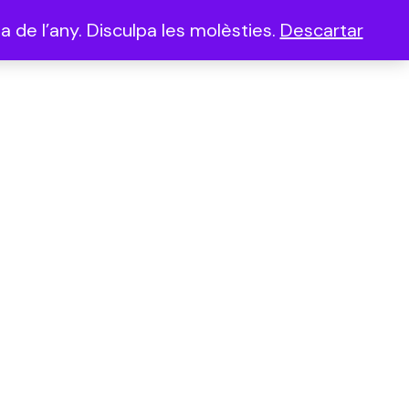
 de l’any. Disculpa les molèsties.
Descartar
(0)