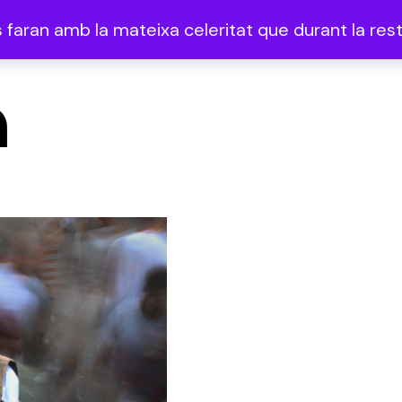
faran amb la mateixa celeritat que durant la resta
a