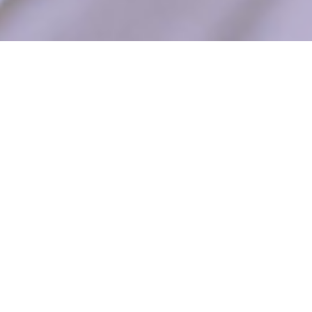
Yung Rajola
es uno de los artistas más
originales e inclasificables del panorama
musical catalán. Nacido en Lleida, ha sabido
combinar carisma, crítica y humor para
construir un universo pop propio, cargado de
ironía y lucidez generacional. Tras sorprender
con dos discos conceptuales sensacionales
como
Cor Trencat
y
Peter Pan
, en 2024
presentó el EP
Divo del Pop
, un trabajo
juguetón y desinhibido que transita por el
techno, el EDM, la cumbia o el rap. Con letras